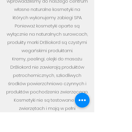
wprowadziliśmy do naszego centrum
własne naturalne kosmetyki na
których wykonujemy zabiegi SPA.
Ponieważ kosmetyki oparte są
wyłącznie na naturalnych surowcach,
produkty marki Dr.Biokord są czystymi
wegańskimi produktami.
Kremy, peelingi, olejki do masażu
Dr.Biokord nie zawierają produktów
petrochemicznych, szkodliwych
środków powierzchniowo czynnych i
produktów pochodzenia zwierzęcego.
Kosmetyki nie są testowane na
zwierzętach i mają w pełni
biodegradowalną formułę.
Wszystkie produkty są hipoalergiczne,